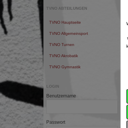
TVNO ABTEILUNGEN
TVNO Hauptseite
TVNO Allgemeinsport
TVNO Turnen
k
TVNO Akrobatik
TVNO Gymnastik
LOGIN
Benutzername
Passwort