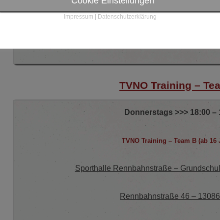
Cookie Einstellungen
Sporthalle Rennbahnstraße – Grundschu
Impressum
|
Datenschutzerklärung
Rennbahnstraße 46 – 13086 
TVNO Training – Te
Donnerstags >>> 18:00 – 
TVNO Training –
Team B (ab 16 
Sporthalle Rennbahnstraße – Grundschu
Rennbahnstraße 46 – 13086 