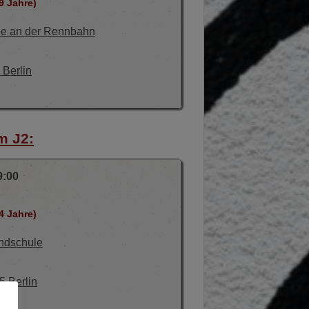
9 Jahre)
le an der Rennbahn
Berlin
m J2:
9:00
4 Jahre)
undschule
5 Berlin