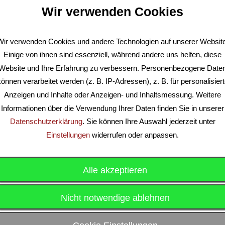
Wir verwenden Cookies
TVNO
Freies Spiel
Wir verwenden Cookies und andere Technologien auf unserer Website
Einige von ihnen sind essenziell, während andere uns helfen, diese
Dienstags >>> 19:00 – 2
Website und Ihre Erfahrung zu verbessern. Personenbezogene Date
önnen verarbeitet werden (z. B. IP-Adressen), z. B. für personalisier
Freies Spielen für Fortgeschrittene (
Anzeigen und Inhalte oder Anzeigen- und Inhaltsmessung. Weitere
Informationen über die Verwendung Ihrer Daten finden Sie in unserer
Sporthalle Heinrich-Roller-Gr
Datenschutzerklärung
. Sie können Ihre Auswahl jederzeit unter
Einstellungen
widerrufen oder anpassen.
Heinrich-Roller-Str. 18 – 1040
Alle akzeptieren
Donnerstags >>> 19:30 – 
Nicht notwendige ablehnen
Freies Spielen für Alle (ab 16 J