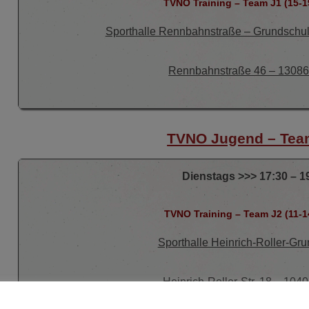
TVNO Training – Team J1 (15-1
Sporthalle Rennbahnstraße – Grundschu
Rennbahnstraße 46 – 13086 
TVNO Jugend – Tea
Dienstags >>> 17:30 – 1
TVNO Training – Team J2 (11-1
Sporthalle Heinrich-Roller-Gr
Heinrich-Roller-Str. 18 – 1040