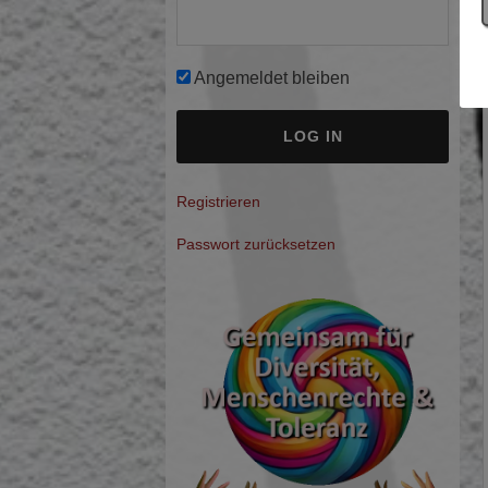
Angemeldet bleiben
A
Registrieren
l
Passwort zurücksetzen
t
e
r
n
a
t
i
v