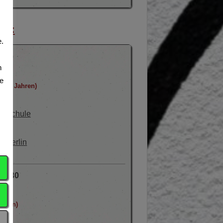
en:
.
1:30
n
te
ab 16 Jahren)
undschule
5 Berlin
21:30
ahren)