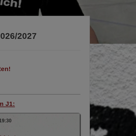
2026/2027
ten!
m J1:
19:30