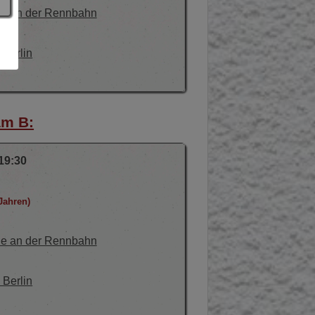
le an der Rennbahn
Berlin
am B:
19:30
Jahren)
le an der Rennbahn
Berlin