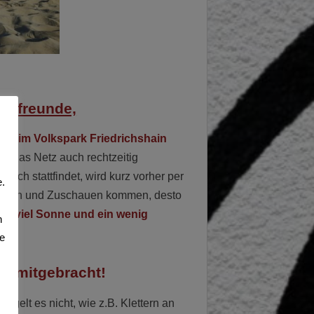
rk-freunde,
netz
im Volkspark Friedrichshain
wir das Netz auch rechtzeitig
ch stattfindet, wird kurz vorher per
.
m Spielen und Zuschauen kommen, desto
en, viel Sonne und ein wenig
n
te
ill mitgebracht!
ngelt es nicht, wie z.B. Klettern an