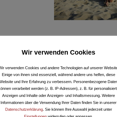
Liebe Beach- und Volkspa
Wir verwenden Cookies
wir versuchen
jedes Wochenende
im Sommer das Beach
aufzubauen. Treffpunkt ist hier immer
ca.
10:00 Uhr
, damit 
aufgebaut bekommen. Ob es am jeweiligen Wochenende wirkli
Wir verwenden Cookies und andere Technologien auf unserer Website
E-Mail mitgeteilt. Hierbei gilt auf jeden Fall, je mehr zu
Einige von ihnen sind essenziell, während andere uns helfen, diese
besser, denn es ist
vorrangig ein Tag im Park mit Freund
Website und Ihre Erfahrung zu verbessern. Personenbezogene Date
Beachen.
önnen verarbeitet werden (z. B. IP-Adressen), z. B. für personalisier
Anzeigen und Inhalte oder Anzeigen- und Inhaltsmessung. Weitere
Bei Interesse wird auch ein Gr
Informationen über die Verwendung Ihrer Daten finden Sie in unserer
Datenschutzerklärung
. Sie können Ihre Auswahl jederzeit unter
An vielen sportlichen Alternativen rund um die Sandkuhle ma
Einstellungen
widerrufen oder anpassen.