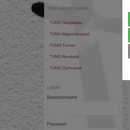
TVNO ABTEILUNGEN
TVNO Hauptseite
TVNO Allgemeinsport
TVNO Turnen
TVNO Akrobatik
TVNO Gymnastik
LOGIN
Benutzername
Passwort