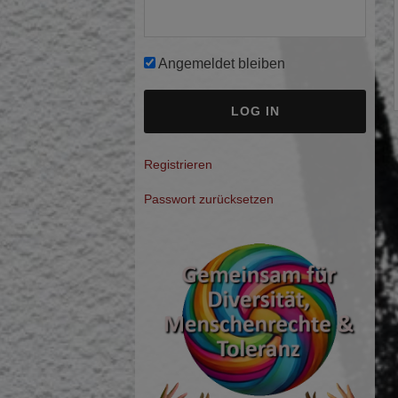
Angemeldet bleiben
A
Registrieren
l
Passwort zurücksetzen
t
e
r
n
a
t
i
v