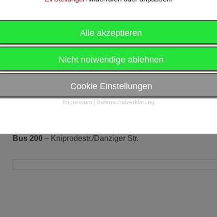
einem Kletterfelsen, Inline-Skaten, Rasen-Fussball oder 
sportlichen Tag verbringen?! Kommt einfach mal vorbei un
gezwungen sich zu bewegen!
Alle akzeptieren
Nicht notwendige ablehnen
Anfahrt:
Cookie Einstellungen
Impressum
|
Datenschutzerklärung
M10
– Paul-Heyse-Str.
M5, M6, M8
– Landsberger Allee/Petersburger Str.
Bus 200
– Kniprodestr./Danziger Str.