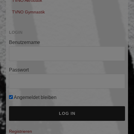
TVNO Akrobatik
TVNO Gymnastik
LOGIN
Benutzername
Passwort
Angemeldet bleiben
A
Registrieren