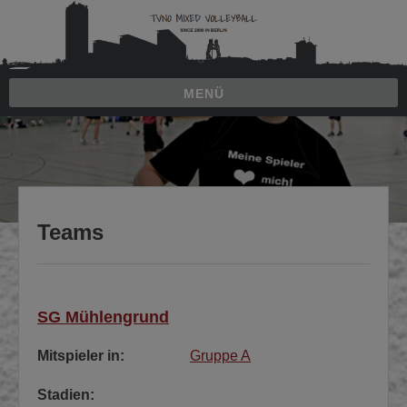
Zum
Inhalt
springen
MENÜ
Zum
Inhalt
springen
Teams
SG Mühlengrund
Mitspieler in:
Gruppe A
Stadien: