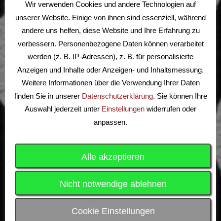
Wir verwenden Cookies und andere Technologien auf
unserer Website. Einige von ihnen sind essenziell, während
SG
28 - 27
Catch ‘em all
andere uns helfen, diese Website und Ihre Erfahrung zu
Mühlengrund
verbessern. Personenbezogene Daten können verarbeitet
werden (z. B. IP-Adressen), z. B. für personalisierte
Alle Teams anzeigen
Anzeigen und Inhalte oder Anzeigen- und Inhaltsmessung.
Weitere Informationen über die Verwendung Ihrer Daten
finden Sie in unserer
Datenschutzerklärung
. Sie können Ihre
Auswahl jederzeit unter
Einstellungen
widerrufen oder
anpassen.
Alle akzeptieren
Suchen
Nicht notwendige ablehnen
nach:
ALLGEMEINES
Cookie Einstellungen