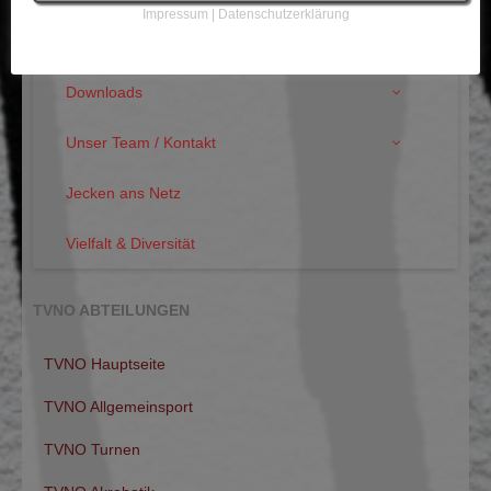
Impressum
|
Datenschutzerklärung
Trainingszeiten ab der Saison 2026/2027
Downloads
Unser Team / Kontakt
Jecken ans Netz
Vielfalt & Diversität
TVNO ABTEILUNGEN
TVNO Hauptseite
TVNO Allgemeinsport
TVNO Turnen