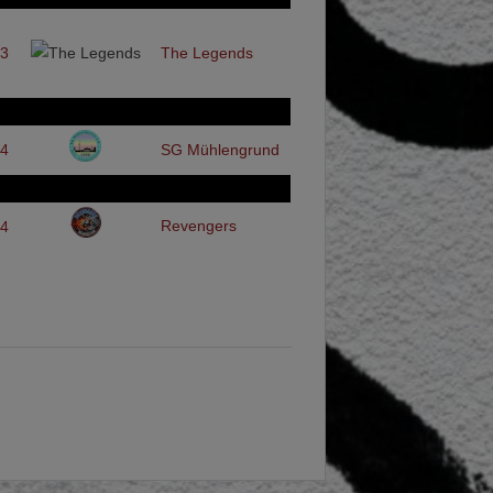
23
The Legends
24
SG Mühlengrund
Revengers
24