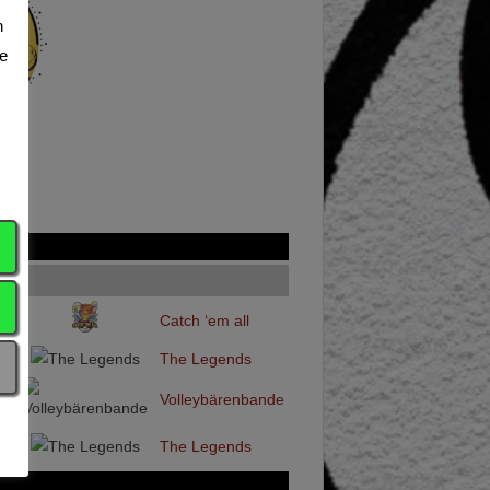
n
te
22
Catch ‘em all
20
The Legends
25
Volleybärenbande
22
The Legends