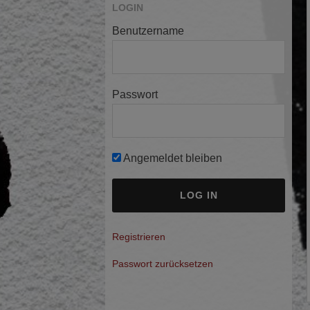
LOGIN
Benutzername
Passwort
Angemeldet bleiben
A
Registrieren
l
Passwort zurücksetzen
t
e
r