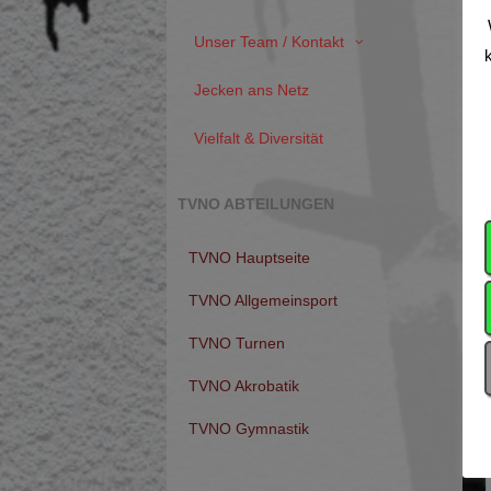
Unser Team / Kontakt
k
Jecken ans Netz
Vielfalt & Diversität
TVNO ABTEILUNGEN
TVNO Hauptseite
TVNO Allgemeinsport
TVNO Turnen
TVNO Akrobatik
TVNO Gymnastik