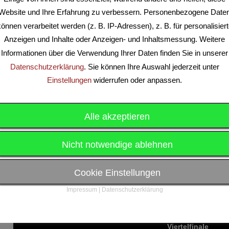
Website und Ihre Erfahrung zu verbessern. Personenbezogene Date
önnen verarbeitet werden (z. B. IP-Adressen), z. B. für personalisier
Anzeigen und Inhalte oder Anzeigen- und Inhaltsmessung. Weitere
Informationen über die Verwendung Ihrer Daten finden Sie in unserer
Datenschutzerklärung
. Sie können Ihre Auswahl jederzeit unter
Einstellungen
widerrufen oder anpassen.
Begegnungen
Gruppenphase
Alle akzeptieren
Feb. 15, 2026
Nicht notwendige ablehnen
10:30
The Legends
26 - 
10:55
VFB Friedrichshain
28 - 
Cookie Einstellungen
11:45
The Legends
34 - 
Impressum
|
Datenschutzerklärung
13:00
WSV Rot-Weiß
30 - 
Viertelfinale