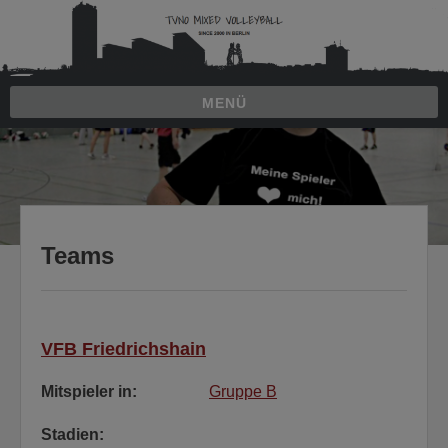
Zum
Inhalt
springen
MENÜ
Zum
Inhalt
springen
Teams
VFB Friedrichshain
Mitspieler in:
Gruppe B
Stadien: