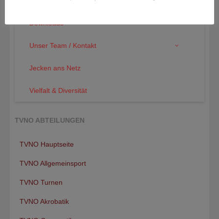
Trainingszeiten ab der Saison 2026/2027
Downloads
Unser Team / Kontakt
Jecken ans Netz
Vielfalt & Diversität
TVNO ABTEILUNGEN
TVNO Hauptseite
TVNO Allgemeinsport
TVNO Turnen
TVNO Akrobatik