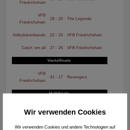
Friedrichshain
VFB
28 - 20
The Legends
Friedrichshain
Volleybärenbande
22 - 33
VFB Friedrichshain
Catch ‘em all
27 - 26
VFB Friedrichshain
Viertelfinale
VFB
41 - 17
Revengers
Friedrichshain
Halbfinale
VFB
Faschings-
26 - 23
Wir verwenden Cookies
Friedrichshain
Sonntagscrew
Finale
Wir verwenden Cookies und andere Technologien auf