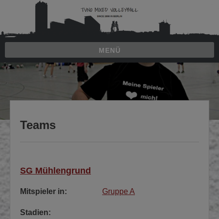
Zum
Inhalt
springen
MENÜ
Zum
Inhalt
springen
Teams
SG Mühlengrund
Mitspieler in:
Gruppe A
Stadien: