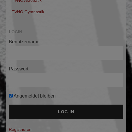
TVNO Akrobatik
TVNO Gymnastik
LOGIN
Benutzername
Passwort
Angemeldet bleiben
A
Registrieren