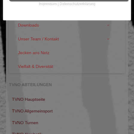
Impressum
|
Datenschutzerklärung
Trainingszeiten ab der Saison 2026/2027
Downloads
Unser Team / Kontakt
Jecken ans Netz
Vielfalt & Diversität
TVNO ABTEILUNGEN
TVNO Hauptseite
TVNO Allgemeinsport
TVNO Turnen