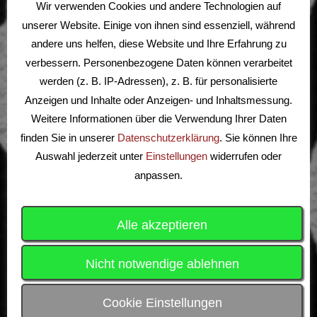
Wir verwenden Cookies und andere Technologien auf
unserer Website. Einige von ihnen sind essenziell, während
SG
28 - 27
Catch ‘em all
andere uns helfen, diese Website und Ihre Erfahrung zu
Mühlengrund
verbessern. Personenbezogene Daten können verarbeitet
werden (z. B. IP-Adressen), z. B. für personalisierte
Alle Teams anzeigen
Anzeigen und Inhalte oder Anzeigen- und Inhaltsmessung.
Weitere Informationen über die Verwendung Ihrer Daten
finden Sie in unserer
Datenschutzerklärung
. Sie können Ihre
Auswahl jederzeit unter
Einstellungen
widerrufen oder
anpassen.
Alle akzeptieren
Suchen
Nicht notwendige ablehnen
nach:
ALLGEMEINES
Cookie Einstellungen