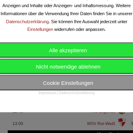
Anzeigen und Inhalte oder Anzeigen- und Inhaltsmessung. Weitere
Informationen über die Verwendung Ihrer Daten finden Sie in unserer
Datenschutzerklärung
. Sie können Ihre Auswahl jederzeit unter
Einstellungen
widerrufen oder anpassen.
Alle akzeptieren
Begegnungen
Nicht notwendige ablehnen
Gruppenphase
Feb. 15, 2026
Cookie Einstellungen
10:30
The Legends
2
Impressum
|
Datenschutzerklärung
10:55
VFB Friedrichshain
2
11:45
The Legends
3
13:00
WSV Rot-Weiß
3