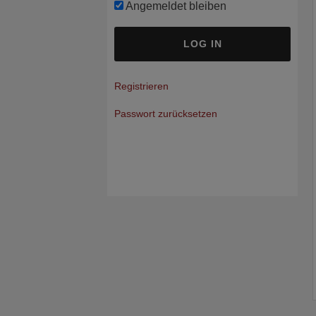
Angemeldet bleiben
A
Registrieren
l
Passwort zurücksetzen
t
e
r
n
a
t
i
v
e
: