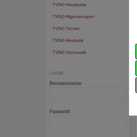
TVNO Hauptseite
TVNO Allgemeinsport
TVNO Turnen
TVNO Akrobatik
TVNO Gymnastik
LOGIN
Benutzername
Passwort