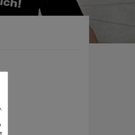
.
n
te