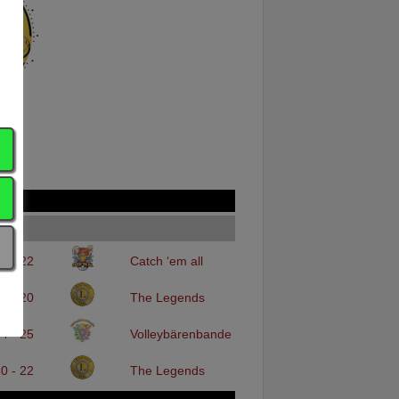
6 - 22
Catch ‘em all
8 - 20
The Legends
4 - 25
Volleybärenbande
0 - 22
The Legends